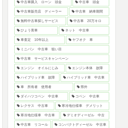
中古車購入 ローン 頭金
中古車 頭金
中古車販売店 ディーラー
中古車 納車期間
無料中古車探しサービス
中古車 20万キロ
ひょう害車
ネット 中古車
車査定 10年以上
ヤフオク 車
ミニバン 中古車 狙い目
中古車 サービスキャンペーン
エンジン オイルにじみ
エンジン本体 故障
ハイブリッド車 故障
ハイブリッド車 中古車
車 所有者 使用者
県外
ダイハツコペン 中古車
コペン 中古車
レクサス 中古車
寒冷地仕様車 デメリット
寒冷地仕様車 中古車
デミオディーゼル 中古
中古車 リコール
コンパクトディーゼル 中古車