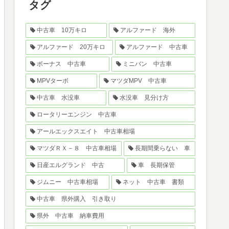
タグ
中古車 10万キロ
アルファード 海外
アルファード 20万キロ
アルファード 中古車
ボーナス 中古車
ミニバン 中古車
MPVターボ
マツダMPV 中古車
中古車 水没車
水没車 見分け方
ロータリーエンジン 中古車
アールエックスエイト 中古車相場
マツダＲＸ－８ 中古車相場
長期間乗らない 車
日産エルグランド 中古
車 長期保管
ジムニー 中古車相場
ネット 中古車 書類
中古車 県外購入 引き取り
県外 中古車 納車費用