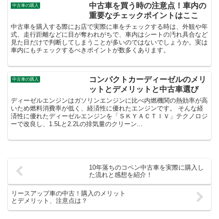
中古車を買う時の注意点！車内の
中古車の購入
重要なチェックポイントはここ
中古車を購入する際にお店で実際に車をチェックする時は、外観や年
式、走行距離などに目が奪われがちで、車内はシートの汚れ具合など
見た目だけで判断してしまうことが多いのではないでしょうか。実は
車内にもチェックするべきポイントが数多くあります。
コンパクトカーディーゼルのメリ
中古車の購入
ットとデメリットと中古車選び
ディーゼルエンジンはガソリンエンジンに比べ内燃機関の熱効率が高
いため燃料消費率が低く、経済性に優れたエンジンです。 そんな経
済性に優れたディーゼルエンジンを「ＳＫＹＡＣＴＩＶ」テクノロジ
ーで改良し、1.5Lと2.2Lの排気量のクリーン...
10年落ちのコペン中古車を実際に購入し
た流れと感想を紹介！
リースアップ車の中古！購入のメリット
とデメリット、注意点は？