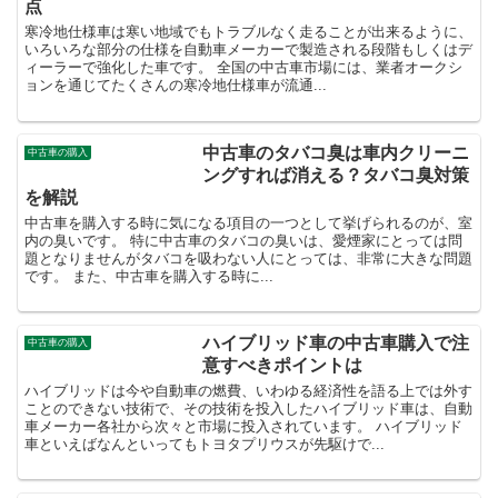
点
寒冷地仕様車は寒い地域でもトラブルなく走ることが出来るように、
いろいろな部分の仕様を自動車メーカーで製造される段階もしくはデ
ィーラーで強化した車です。 全国の中古車市場には、業者オークシ
ョンを通じてたくさんの寒冷地仕様車が流通...
中古車のタバコ臭は車内クリーニ
中古車の購入
ングすれば消える？タバコ臭対策
を解説
中古車を購入する時に気になる項目の一つとして挙げられるのが、室
内の臭いです。 特に中古車のタバコの臭いは、愛煙家にとっては問
題となりませんがタバコを吸わない人にとっては、非常に大きな問題
です。 また、中古車を購入する時に...
ハイブリッド車の中古車購入で注
中古車の購入
意すべきポイントは
ハイブリッドは今や自動車の燃費、いわゆる経済性を語る上では外す
ことのできない技術で、その技術を投入したハイブリッド車は、自動
車メーカー各社から次々と市場に投入されています。 ハイブリッド
車といえばなんといってもトヨタプリウスが先駆けで...