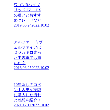
ワゴンRハイブ
リッド FZ ・FX
の違いとおすす
めグレードなど
2019.06.24
2022.10.02
アルファード/ヴ
ェルファイアは
２０万キロ走っ
た中古車でも買
いか？
2016.08.25
2022.10.02
10年落ちのコペ
ン中古車を実際
に購入した流れ
と感想を紹介！
2021.12.11
2022.10.02