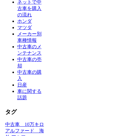
ネットで中
古車を購入
の流れ
ホンダ
マツダ
メーカー別
車種情報
中古車のメ
ンテナンス
中古車の売
却
中古車の購
入
日産
車に関する
話題
タグ
中古車 10万キロ
アルファード 海