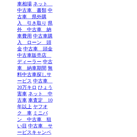
車相場
ネット
中古車 書類
中
古車 県外購
入 引き取り
県
外 中古車 納
車費用
中古車購
入 ローン 頭
金
中古車 頭金
中古車販売店
ディーラー
中古
車 納車期間
無
料中古車探しサ
ービス
中古車
20万キロ
ひょう
害車
ネット 中
古車
車査定 10
年以上
ヤフオ
ク 車
ミニバ
ン 中古車 狙
い目
中古車 サ
ービスキャンペ