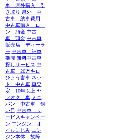
車 県外購入 引
き取り
県外 中
古車 納車費用
中古車購入 ロー
ン 頭金
中古
車 頭金
中古車
販売店 ディーラ
ー
中古車 納車
期間
無料中古車
探しサービス
中
古車 20万キロ
ひょう害車
ネッ
ト 中古車
車査
定 10年以上
ヤ
フオク 車
ミニ
バン 中古車 狙
い目
中古車 サ
ービスキャンペー
ン
エンジン オ
イルにじみ
エン
ジン本体 故障