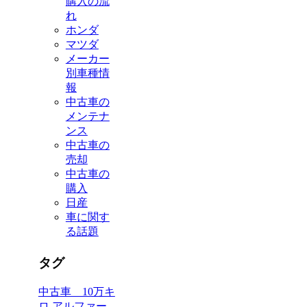
購入の流
れ
ホンダ
マツダ
メーカー
別車種情
報
中古車の
メンテナ
ンス
中古車の
売却
中古車の
購入
日産
車に関す
る話題
タグ
中古車 10万キ
ロ
アルファー