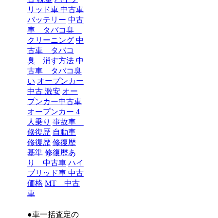
リッド車 中古車
バッテリー
中古
車 タバコ臭
クリーニング
中
古車 タバコ
臭 消す方法
中
古車 タバコ臭
い
オープンカー
中古 激安
オー
プンカー中古車
オープンカー 4
人乗り
事故車
修復歴
自動車
修復歴
修復歴
基準
修復歴あ
り 中古車
ハイ
ブリッド車 中古
価格
MT 中古
車
●車一括査定の