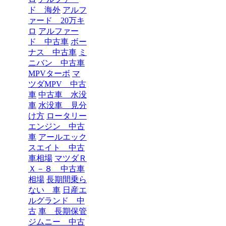
ド 海外
アルフ
ァード 20万キ
ロ
アルファー
ド 中古車
ボー
ナス 中古車
ミ
ニバン 中古車
MPVターボ
マ
ツダMPV 中古
車
中古車 水没
車
水没車 見分
け方
ロータリー
エンジン 中古
車
アールエック
スエイト 中古
車相場
マツダＲ
Ｘ－８ 中古車
相場
長期間乗ら
ない 車
日産エ
ルグランド 中
古
車 長期保管
ジムニー 中古