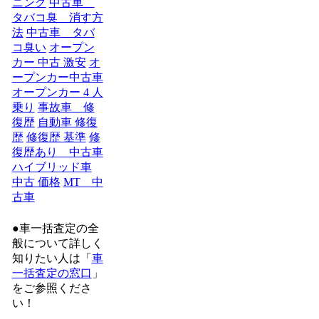
ニング
中古車
タバコ臭 消す方
法
中古車 タバ
コ臭い
オープン
カー 中古 激安
オ
ープンカー中古車
オープンカー 4 人
乗り
事故車 修
復歴
自動車 修復
歴
修復歴 基準
修
復歴あり 中古車
ハイブリッド車
中古 価格
MT 中
古車
●車一括査定の全
般について詳しく
知りたい人は「
車
一括査定の窓口
」
をご参照くださ
い！