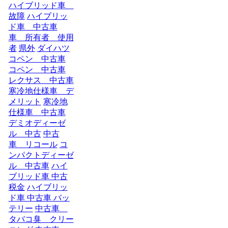
ハイブリッド車
故障
ハイブリッ
ド車 中古車
車 所有者 使用
者
県外
ダイハツ
コペン 中古車
コペン 中古車
レクサス 中古車
寒冷地仕様車 デ
メリット
寒冷地
仕様車 中古車
デミオディーゼ
ル 中古
中古
車 リコール
コ
ンパクトディーゼ
ル 中古車
ハイ
ブリッド車 中古
税金
ハイブリッ
ド車 中古車 バッ
テリー
中古車
タバコ臭 クリー