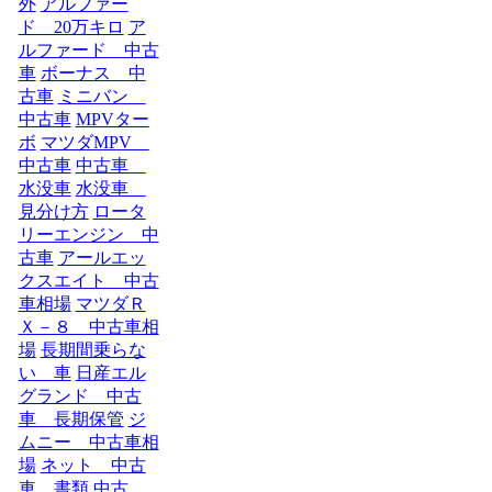
外
アルファー
ド 20万キロ
ア
ルファード 中古
車
ボーナス 中
古車
ミニバン
中古車
MPVター
ボ
マツダMPV
中古車
中古車
水没車
水没車
見分け方
ロータ
リーエンジン 中
古車
アールエッ
クスエイト 中古
車相場
マツダＲ
Ｘ－８ 中古車相
場
長期間乗らな
い 車
日産エル
グランド 中古
車 長期保管
ジ
ムニー 中古車相
場
ネット 中古
車 書類
中古