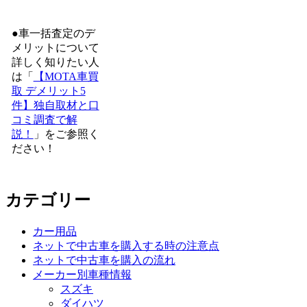
●車一括査定のデ
メリットについて
詳しく知りたい人
は「
【MOTA車買
取 デメリット5
件】独自取材と口
コミ調査で解
説！
」をご参照く
ださい！
カテゴリー
カー用品
ネットで中古車を購入する時の注意点
ネットで中古車を購入の流れ
メーカー別車種情報
スズキ
ダイハツ