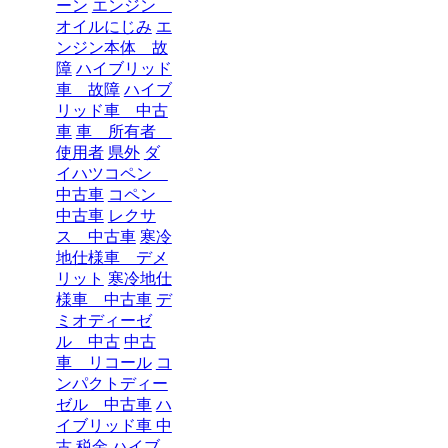
ーン
エンジン
オイルにじみ
エ
ンジン本体 故
障
ハイブリッド
車 故障
ハイブ
リッド車 中古
車
車 所有者
使用者
県外
ダ
イハツコペン
中古車
コペン
中古車
レクサ
ス 中古車
寒冷
地仕様車 デメ
リット
寒冷地仕
様車 中古車
デ
ミオディーゼ
ル 中古
中古
車 リコール
コ
ンパクトディー
ゼル 中古車
ハ
イブリッド車 中
古 税金
ハイブ