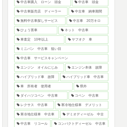
中古車購入 ローン 頭金
中古車 頭金
中古車販売店 ディーラー
中古車 納車期間
無料中古車探しサービス
中古車 20万キロ
ひょう害車
ネット 中古車
車査定 10年以上
ヤフオク 車
ミニバン 中古車 狙い目
中古車 サービスキャンペーン
エンジン オイルにじみ
エンジン本体 故障
ハイブリッド車 故障
ハイブリッド車 中古車
車 所有者 使用者
県外
ダイハツコペン 中古車
コペン 中古車
レクサス 中古車
寒冷地仕様車 デメリット
寒冷地仕様車 中古車
デミオディーゼル 中古
中古車 リコール
コンパクトディーゼル 中古車